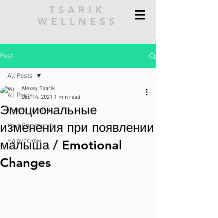
TSARIK
WELLNESS
Post
All Posts
Alexey Tsarik
All Posts
Dec 14, 2021
1 min read
Эмоциональные
Getting Started
изменения при появлении
Your Community
На русском
малыша / Emotional
Changes