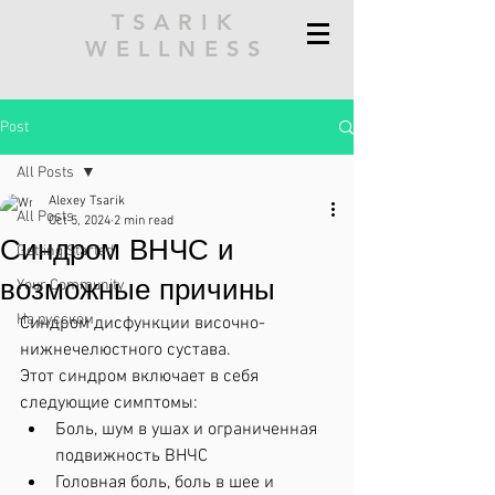
TSARIK
WELLNESS
Post
All Posts
Alexey Tsarik
All Posts
Oct 5, 2024
2 min read
Синдром ВНЧС и
Getting Started
возможные причины
Your Community
На русском
Синдром дисфункции височно-
нижнечелюстного сустава.
Этот синдром включает в себя 
следующие симптомы:
﻿﻿Боль, шум в ушах и ограниченная 
подвижность ВНЧС
﻿﻿Головная боль, боль в шее и 