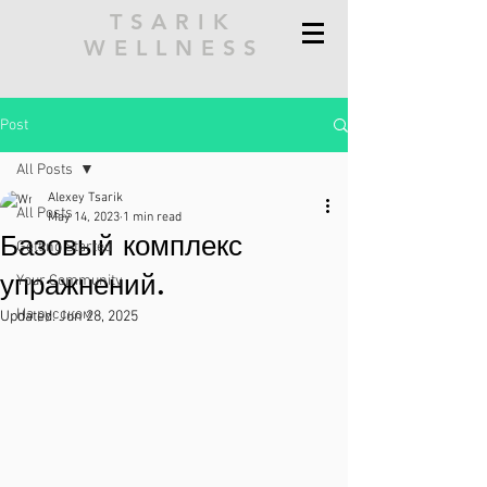
TSARIK
WELLNESS
Post
All Posts
Alexey Tsarik
All Posts
May 14, 2023
1 min read
Базовый комплекс
Getting Started
упражнений.
Your Community
На русском
Updated:
Jun 28, 2025