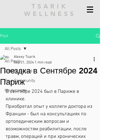
TSARIK
WELLNESS
Post
All Posts
Alexey Tsarik
All Posts
Sep 21, 2024
1 min read
Поездка в Сентябре 2024
Getting Started
Париж
Your Community
На русском
В сентябре 2024 был в Париже в 
клинике.
Приобретал опыт у коллеги доктора из 
Франции - был на консультациях по 
ортопедическим вопросам и 
возможностям реабилитации, после 
травм, операций и при хронических 