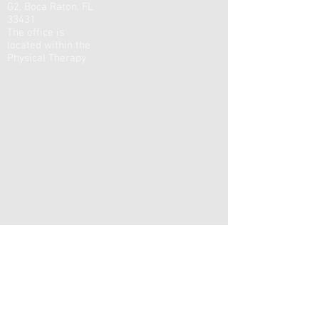
G2, Boca Raton, FL
33431
The office is
located within the
Physical Therapy
Email:
tsarikwellness@gmail.com
Tel:
+1 561-906-4100
Text Preferred
WhatsApp
/
Telegram
:
+7 911-248-8342
Answer during 24 hours.
Ответ в течение 24 часов.