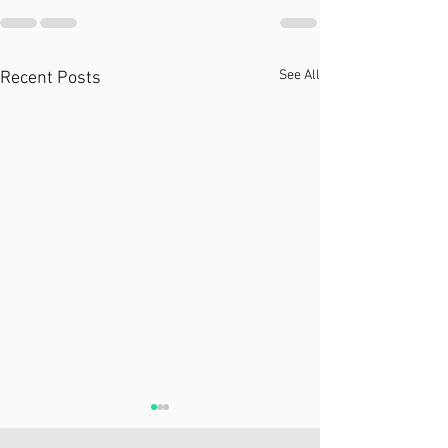
See All
Recent Posts
Мышцы Кора. Мышцы
Перенапряженн
Ядра. Core Muscles.
Подзатылочны